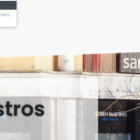
z
úmero
stros