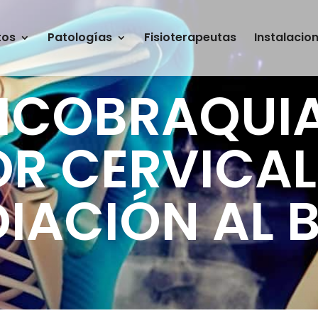
tos
Patologías
Fisioterapeutas
Instalacio
ICOBRAQUIA
R CERVICA
DIACIÓN AL 