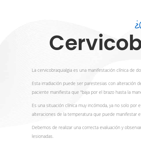
¿
Cervicob
La cervicobraquialgia es una manifestación clínica de do
Esta irradiación puede ser parestesias con alteración d
paciente manifiesta que "baja por el brazo hasta la ma
Es una situación clínica muy incómoda, ya no solo por e
alteraciones de la temperatura que puede manifestar el
Debemos de realizar una correcta evaluación y observar
lesionadas.