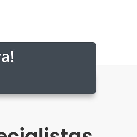
a!
cialistas