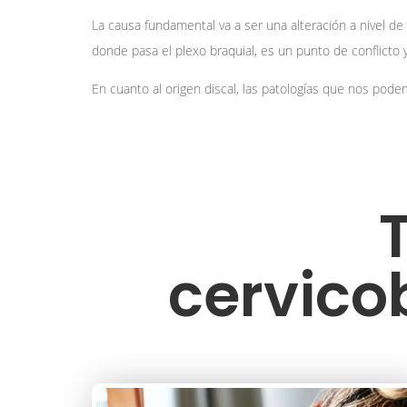
La causa fundamental va a ser una alteración a nivel de
donde pasa el plexo braquial, es un punto de conflicto 
En cuanto al origen discal, las patologías que nos pode
cervico