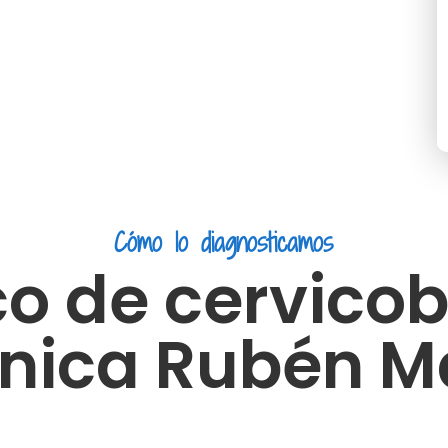
Cómo lo diagnosticamos
co de cervicob
ínica Rubén M