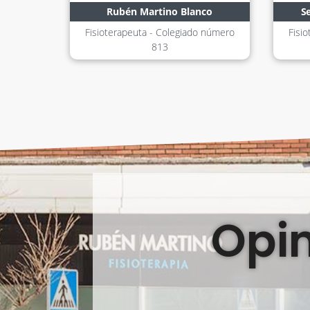
Rubén Martino Blanco
S
Fisioterapeuta - Colegiado número
Fisi
813
Opin