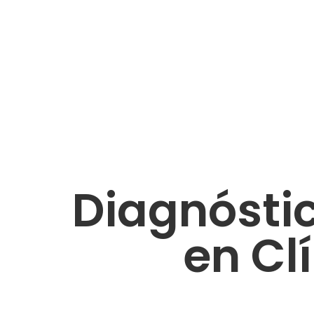
Diagnósti
en Cl