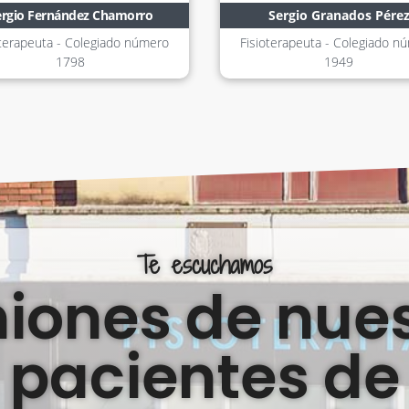
ergio Fernández Chamorro
Sergio Granados Pére
oterapeuta - Colegiado número
Fisioterapeuta - Colegiado n
1798
1949
Te escuchamos
iones de nue
pacientes de