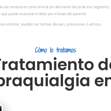
 la raíz nerviosa en zona cervical por afectación discal de ese segment
y que puede ocasionar el dolor por el brazo del paciente.
mos encotrar pueden ser hernias discales, protusiones ó artrosis.
Cómo lo tratamos
Tratamiento d
braquialgia e