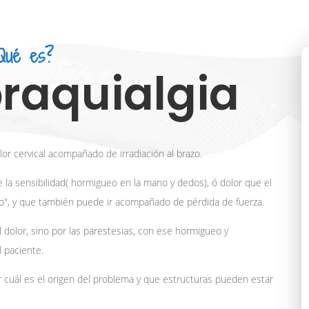
Qué es?
raquialgia
lor cervical acompañado de irradiación al brazo.
e la sensibilidad( hormigueo en la mano y dedos), ó dolor que el
no", y que también puede ir acompañado de pérdida de fuerza.
l dolor, sino por las parestesias, con ese hormigueo y
 paciente.
 cuál es el origen del problema y que estructuras pueden estar