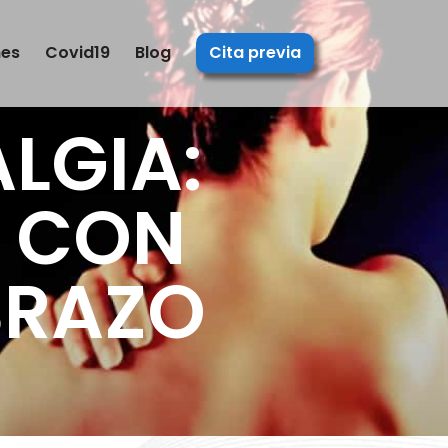
nes
Covid19
Blog
Cita previa
LGIA:
L CON
BRAZO