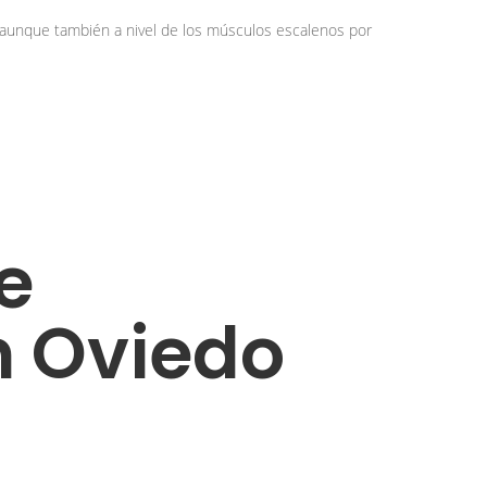
o, aunque también a nivel de los músculos escalenos por
e
n Oviedo