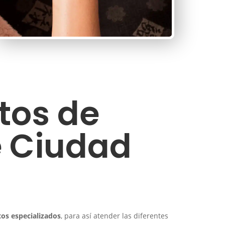
tos de
de Ciudad
os especializados
, para así atender las diferentes