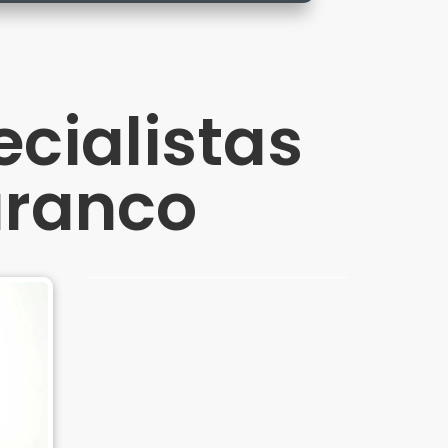
cialistas
aranco