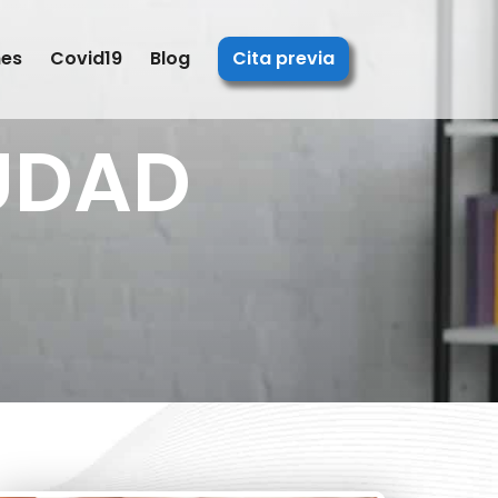
nes
Covid19
Blog
Cita previa
IUDAD