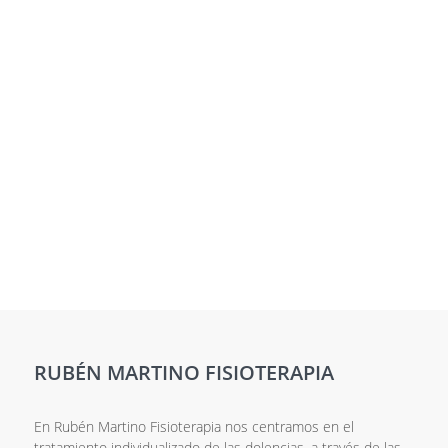
Responsable del tratamiento:
CENTRO DE FISIOTERAPIA Y
OSTEOPATÍA RUBÉN MARTINO.
Finalidad:
Resolver las dudas
o consultas de los usuarios.
Legitimación:
Consentimiento del
interesado.
Derechos:
Acceso, rectificación, supresión,
oposición, limitación del tratamiento y, en su caso,
portabilidad de los datos y derechos digitales recogidos en el
RGPD y en la LOPDGDD. Asimismo, tiene derecho a
presentar una reclamación ante la autoridad de control.
Para información adicional sobre la protección de sus datos,
consulte nuestra
Política de privacidad
RUBÉN MARTINO FISIOTERAPIA
En Rubén Martino Fisioterapia nos centramos en el
tratamiento individualizado de las dolencias, a través de las